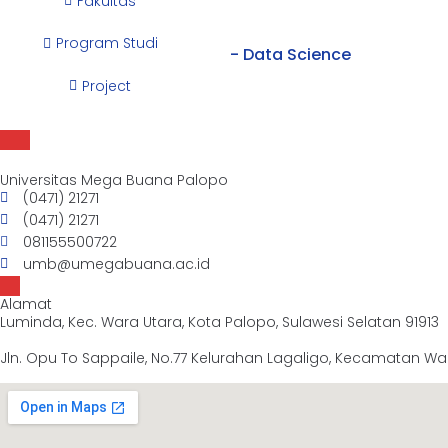
Fakultas
Program Studi
- Data Science
Project
Universitas Mega Buana Palopo
(0471) 21271
(0471) 21271
081155500722
umb@umegabuana.ac.id
Alamat
Luminda, Kec. Wara Utara, Kota Palopo, Sulawesi Selatan 91913
Jln. Opu To Sappaile, No.77 Kelurahan Lagaligo, Kecamatan War