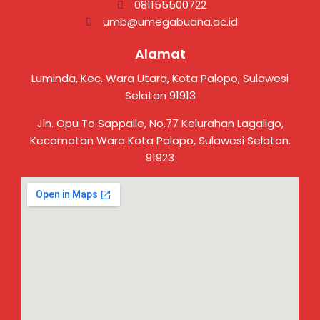
081155500722
umb@umegabuana.ac.id
Alamat
Luminda, Kec. Wara Utara, Kota Palopo, Sulawesi
Selatan 91913
Jln. Opu To Sappaile, No.77 Kelurahan Lagaligo,
Kecamatan Wara Kota Palopo, Sulawesi Selatan.
91923