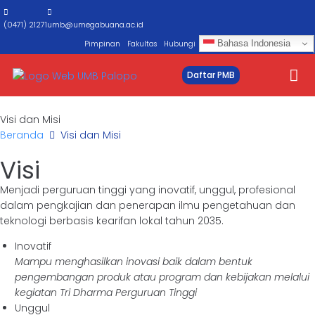
(0471) 21271
umb@umegabuana.ac.id
Bahasa Indonesia
Pimpinan
Fakultas
Hubungi
Daftar PMB
Visi dan Misi
Beranda
Visi dan Misi
Visi
Menjadi perguruan tinggi yang inovatif, unggul, profesional
dalam pengkajian dan penerapan ilmu pengetahuan dan
teknologi berbasis kearifan lokal tahun 2035.
Inovatif
Mampu menghasilkan inovasi baik dalam bentuk
pengembangan produk atau program dan kebijakan melalui
kegiatan Tri Dharma Perguruan Tinggi
Unggul