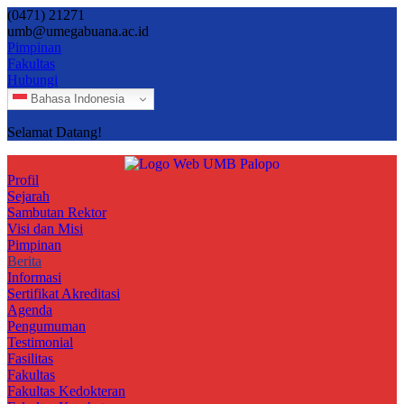
(0471) 21271
umb@umegabuana.ac.id
Pimpinan
Fakultas
Hubungi
Bahasa Indonesia
Selamat Datang!
Profil
Sejarah
Sambutan Rektor
Visi dan Misi
Pimpinan
Berita
Informasi
Sertifikat Akreditasi
Agenda
Pengumuman
Testimonial
Fasilitas
Fakultas
Fakultas Kedokteran