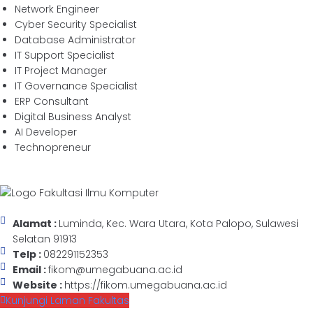
Network Engineer
Cyber Security Specialist
Database Administrator
IT Support Specialist
IT Project Manager
IT Governance Specialist
ERP Consultant
Digital Business Analyst
AI Developer
Technopreneur
Alamat :
Luminda, Kec. Wara Utara, Kota Palopo, Sulawesi
Selatan 91913
Telp :
082291152353
Email :
fikom@umegabuana.ac.id
Website :
https://fikom.umegabuana.ac.id
Kunjungi Laman Fakultas