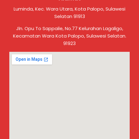
Luminda, Kec. Wara Utara, Kota Palopo, Sulawesi
Selatan 91913
Jln. Opu To Sappaile, No.77 Kelurahan Lagaligo,
Kecamatan Wara Kota Palopo, Sulawesi Selatan.
91923