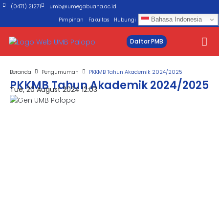
(0471) 21271
umb@umegabuana.ac.id
Bahasa Indonesia
Pimpinan
Fakultas
Hubungi
Daftar PMB
Beranda
Pengumuman
PKKMB Tahun Akademik 2024/2025
PKKMB Tahun Akademik 2024/2025
Tue, 20 August 2024 12:03