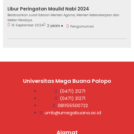
Libur Peringatan Maulid Nabi 2024
Berdasarkan surat Edaran Menteri Agama, Menteri Ketenakerjaan dan
Meteri Pendaya...
15 September 2024
2 years
Pengumuman
Universitas Mega Buana Palopo
(0471) 21271
(0471) 21271
081155500722
umb@umegabuana.ac.id
Alamat