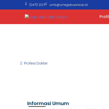
(0471) 21271
umb@umegabuana.ac.id
Profil
Profesi Dokter
Beranda
Profesi Dokter
Informasi Umum