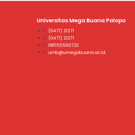
Universitas Mega Buana Palopo
(0471) 21271
(0471) 21271
081155500722
umb@umegabuana.ac.id