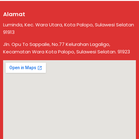
Alamat
Luminda, Kec. Wara Utara, Kota Palopo, Sulawesi Selatan
91913
Jln. Opu To Sappaile, No.77 Kelurahan Lagaligo,
Kecamatan Wara Kota Palopo, Sulawesi Selatan. 91923