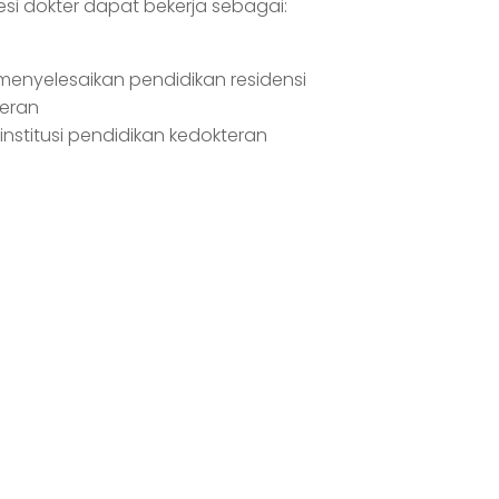
esi dokter dapat bekerja sebagai:
 menyelesaikan pendidikan residensi
teran
institusi pendidikan kedokteran