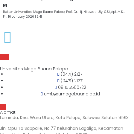
RI
Rektor Universitas Mega Buana Palopo, Prof. Dr. Hj. Nilawati Uly, S.Si.,Apt.,M.K...
Fri, 16 January 2026 | 3:41
Universitas Mega Buana Palopo
(0471) 21271
(0471) 21271
081155500722
umb@umegabuana.ac.id
Alamat
Luminda, Kec. Wara Utara, Kota Palopo, Sulawesi Selatan 91913
Jln. Opu To Sappaile, No.77 Kelurahan Lagaligo, Kecamatan