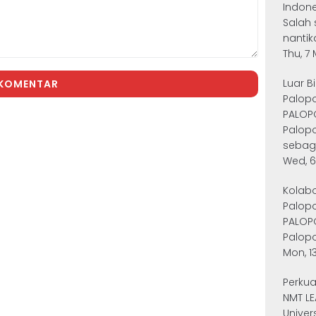
Indone
Salah 
nantik
Thu, 7
Luar B
 KOMENTAR
Palopo
PALOP
Palop
sebag.
Wed, 6
Kolabo
Palopo
PALOP
Palopo
Mon, 13
Perkua
NMT LE
Unive