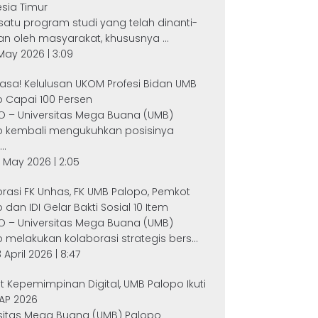
sia Timur
satu program studi yang telah dinanti-
an oleh masyarakat, khususnya ...
 May 2026 | 3:09
iasa! Kelulusan UKOM Profesi Bidan UMB
 Capai 100 Persen
O – Universitas Mega Buana (UMB)
o kembali mengukuhkan posisinya
..
 May 2026 | 2:05
rasi FK Unhas, FK UMB Palopo, Pemkot
 dan IDI Gelar Bakti Sosial 10 Item
O – Universitas Mega Buana (UMB)
 melakukan kolaborasi strategis bers...
 April 2026 | 8:47
t Kepemimpinan Digital, UMB Palopo Ikuti
AP 2026
rsitas Mega Buana (UMB) Palopo