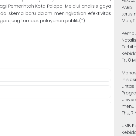
ESSCA
gi Pemerintah Kota Palopo. Melalui analisis gaya
PARIS 
ada skema baru dalam meningkatkan efektivitas
terus 
ai ujung tombak pelayanan publik.(*)
Mon, 11
Pembu
Natali
Terbit
Kebida
Fri, 8 
Mahas
Inisia
Lintas
Progr
Unive
menu..
Thu, 7 
UMB P
Kebida