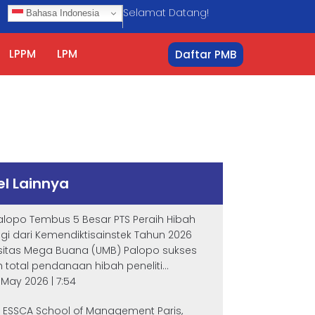
Selamat Datang!
Bahasa Indonesia
LPPM
LPM
Daftar PMB
el Lainnya
lopo Tembus 5 Besar PTS Peraih Hibah
ggi dari Kemendiktisainstek Tahun 2026
sitas Mega Buana (UMB) Palopo sukses
 total pendanaan hibah peneliti...
4 May 2026 | 7:54
i ESSCA School of Management Paris,