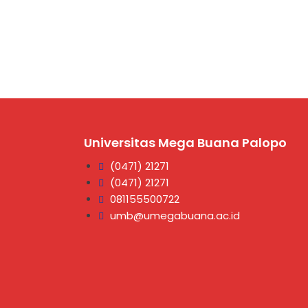
Universitas Mega Buana Palopo
(0471) 21271
(0471) 21271
081155500722
umb@umegabuana.ac.id