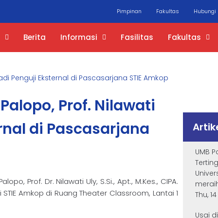
Pimpinan
Fakultas
Hubungi
Berita
Informasi
Fasilitas
Fakultas
y Jadi Penguji Eksternal di Pascasarjana STIE Amkop
Palopo, Prof. Nilawati
ernal di Pascasarjana
Artik
UMB Pa
Tertin
Univer
, Prof. Dr. Nilawati Uly, S.Si., Apt., M.Kes., CIPA.
meraih
di STIE Amkop di Ruang Theater Classroom, Lantai 1
Thu, 1
Usai d