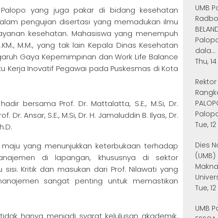
UMB Pa
 Palopo yang juga pakar di bidang kesehatan
Radbou
dalam pengujian disertasi yang memadukan ilmu
BELAND
ayanan kesehatan. Mahasiswa yang menempuh
Palop
S.KM., M.M., yang tak lain Kepala Dinas Kesehatan
dala...
engaruh Gaya Kepemimpinan dan Work Life Balance
Thu, 1
laku Kerja Inovatif Pegawai pada Puskesmas di Kota
Rekto
Rangka
dir bersama Prof. Dr. Mattalatta, S.E., M.Si, Dr.
PALOP
Palopo
of. Dr. Ansar, S.E., M.Si, Dr. H. Jamaluddin B. Ilyas, Dr.
Tue, 1
h.D.
Dies N
ah maju yang menunjukkan keterbukaan terhadap
(UMB)
manajemen di lapangan, khususnya di sektor
Makna 
 sisi. Kritik dan masukan dari Prof. Nilawati yang
Univer
 manajemen sangat penting untuk memastikan
Tue, 1
UMB P
 tidak hanya menjadi syarat kelulusan akademik,