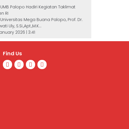
 UMB Palopo Hadiri Kegiatan Taklimat
en RI
 Universitas Mega Buana Palopo, Prof. Dr.
wati Uly, S.Si.,Apt.,M.K...
 January 2026 | 3:41
Find Us