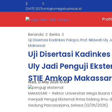
(0471) 21271
umb@umegabuana.ac.id
Profil
Beranda
Berita
Uji Disertasi Kadinkes Palopo, Prof. Nilawati Ul
Makassar
Uji Disertasi Kadinkes 
Uly Jadi Penguji Ekst
STIE Amkop Makassar
Wed, 13 May 2026 10:40
MAKASSAR – Rektor Universitas Mega Buana Palopo
menjadi Penguji Eksternal lintas bidang ilmu 
Gedung Pascasarjana, Selasa (12/05/2026).