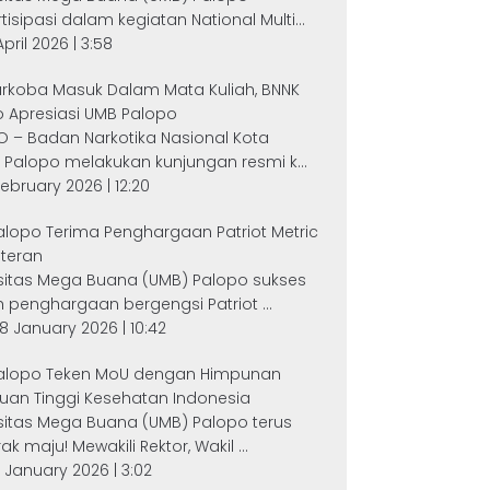
tisipasi dalam kegiatan National Multi...
April 2026 | 3:58
arkoba Masuk Dalam Mata Kuliah, BNNK
 Apresiasi UMB Palopo
 – Badan Narkotika Nasional Kota
 Palopo melakukan kunjungan resmi k...
 February 2026 | 12:20
lopo Terima Penghargaan Patriot Metric
eteran
sitas Mega Buana (UMB) Palopo sukses
 penghargaan bergengsi Patriot ...
8 January 2026 | 10:42
alopo Teken MoU dengan Himpunan
uan Tinggi Kesehatan Indonesia
sitas Mega Buana (UMB) Palopo terus
k maju! Mewakili Rektor, Wakil ...
2 January 2026 | 3:02