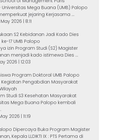
 School of Management Paris
– Universitas Mega Buana (UMB) Palopo
memperkuat jejaring Kerjasama ...
 May 2026 | 8:11
kaan S2 Kebidanan Jadi Kado Dies
s ke-17 UMB Palopo
nya izin Program Studi (S2) Magister
nan menjadi kado istimewa Dies ...
May 2026 | 12:03
iswa Program Doktoral UMB Palopo
si Kegiatan Pengabdian Masyarakat
 Wilayah
am Studi S3 Kesehatan Masyarakat
rsitas Mega Buana Palopo kembali
.
May 2026 | 11:19
alopo Dipercaya Buka Program Magister
nan, Kepala LLDIKTI IX : PTS Pertama di