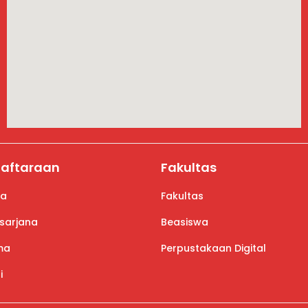
aftaraan
Fakultas
na
Fakultas
sarjana
Beasiswa
ma
Perpustakaan Digital
i