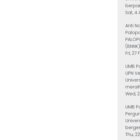
berpar
Sat, 4 
Anti N
Palopo
PALOPO
(BNNK)
Fri, 27
UMB Pa
UPN V
Univer
meraih
Wed, 2
UMB P
Pergur
Univer
bergera
Thu, 2