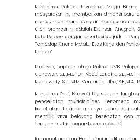
Kehadiran Rektor Universitas Mega Buana
masyarakat ini, memberikan dimensi baru 
manajemen murni dengan manajemen pel
ujian promosi ini adalah Dr. Irsan Anugrah, 
Kota Palopo dengan disertasi berjudul : “P
Terhadap Kinerja Melalui Etos Kerja dan Peri
Palopo”
Prof Nila, sapaan akrab Rektor UMB Palopo ha
Gunawan, S.E.,M.Si, Dr. Abdul Latief R, S.E.,M.Si, Pr
Kurniawaty, S.T., M.M, Vemaridal Ulza, S.E.,M.A., P
Kehadiran Prof. Nilawati Uly sebuah langk
pendekatan multidisipliner. Fenomena 
kesehatan, tidak bisa hanya dilihat dari satu
memiliki latar belakang kesehatan dan
temuan riset ini benar-benar aplikatif.
Ia mengharapkan Hasil studi ini diharapkan