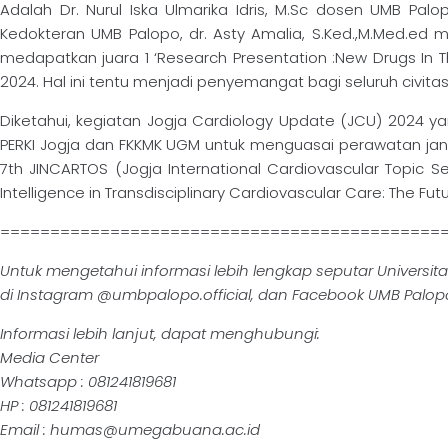
Adalah Dr. Nurul Iska Ulmarika Idris, M.Sc dosen UMB Pa
Kedokteran UMB Palopo, dr. Asty Amalia, S.Ked.,M.Med.ed 
medapatkan juara 1 ‘Research Presentation :New Drugs In Th
2024. Hal ini tentu menjadi penyemangat bagi seluruh civita
Diketahui, kegiatan Jogja Cardiology Update (JCU) 2024 yan
PERKI Jogja dan FKKMK UGM untuk menguasai perawatan jant
7th JINCARTOS (Jogja International Cardiovascular Topic S
Intelligence in Transdisciplinary Cardiovascular Care: The Futu
============================================
Untuk mengetahui informasi lebih lengkap seputar Universi
di Instagram @umbpalopo.official, dan Facebook UMB Palop
Informasi lebih lanjut, dapat menghubungi:
Media Center
Whatsapp : 081241819681
HP : 081241819681
Email : humas@umegabuana.ac.id