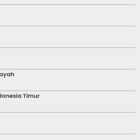
layah
ndonesia Timur