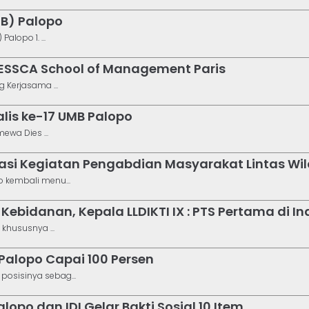
MB) Palopo
lopo 1. ...
 ESSCA School of Management Paris
 Kerjasama ...
lis ke-17 UMB Palopo
ewa Dies ...
iasi Kegiatan Pengabdian Masyarakat Lintas Wi
 kembali menu...
ebidanan, Kepala LLDIKTI IX : PTS Pertama di I
khususnya ...
 Palopo Capai 100 Persen
osisinya sebag...
opo dan IDI Gelar Bakti Sosial 10 Item