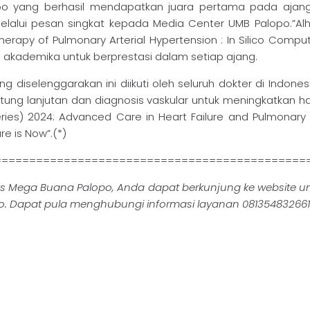
lopo yang berhasil mendapatkan juara pertama pada ajang
melalui pesan singkat kepada Media Center UMB Palopo.”Alh
erapy of Pulmonary Arterial Hypertension : In Silico Compu
s akademika untuk berprestasi dalam setiap ajang.
g diselenggarakan ini diikuti oleh seluruh dokter di Indon
ung lanjutan dan diagnosis vaskular untuk meningkatkan ha
eries) 2024: Advanced Care in Heart Failure and Pulmonary
re is Now”.(*)
=============================================
tas Mega Buana Palopo, Anda dapat berkunjung ke website u
o. Dapat pula menghubungi informasi layanan 081354832661 