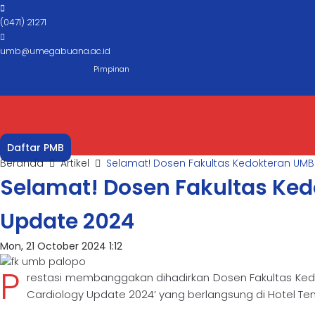
(0471) 21271
umb@umegabuana.ac.id
Pimpinan
Daftar PMB
Beranda
Artikel
Selamat! Dosen Fakultas Kedokteran UMB 
Selamat! Dosen Fakultas Kedo
Update 2024
Mon, 21 October 2024 1:12
P
restasi membanggakan dihadirkan Dosen Fakultas Kedo
Cardiology Update 2024’ yang berlangsung di Hotel Te