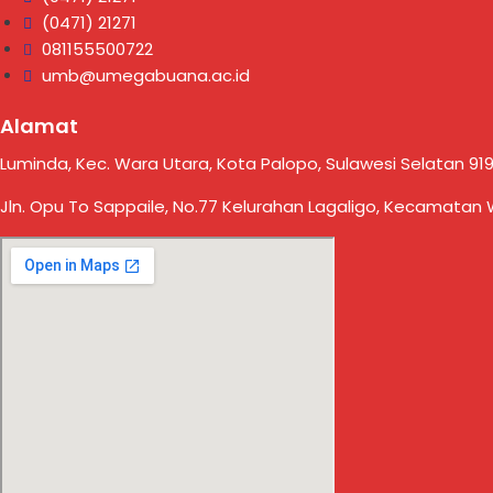
(0471) 21271
081155500722
umb@umegabuana.ac.id
Alamat
Luminda, Kec. Wara Utara, Kota Palopo, Sulawesi Selatan 919
Jln. Opu To Sappaile, No.77 Kelurahan Lagaligo, Kecamatan 