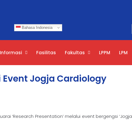
Bahasa Indonesia
Informasi
Fasilitas
Fakultas
LPPM
LPM
 Event Jogja Cardiology
ai ‘Research Presentation’ melalui event bergengsi ‘Jogja