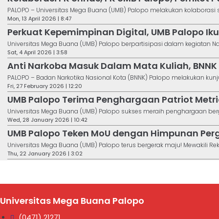
PALOPO – Universitas Mega Buana (UMB) Palopo melakukan kolaborasi str
Mon, 13 April 2026 | 8:47
Perkuat Kepemimpinan Digital, UMB Palopo Iku
Universitas Mega Buana (UMB) Palopo berpartisipasi dalam kegiatan Natio
Sat, 4 April 2026 | 3:58
Anti Narkoba Masuk Dalam Mata Kuliah, BNNK 
PALOPO – Badan Narkotika Nasional Kota (BNNK) Palopo melakukan kunju
Fri, 27 February 2026 | 12:20
UMB Palopo Terima Penghargaan Patriot Metri
Universitas Mega Buana (UMB) Palopo sukses meraih penghargaan bergen
Wed, 28 January 2026 | 10:42
UMB Palopo Teken MoU dengan Himpunan Perg
Universitas Mega Buana (UMB) Palopo terus bergerak maju! Mewakili Rektor
Thu, 22 January 2026 | 3:02
Universitas Mega Buana Palopo
(0471) 21271