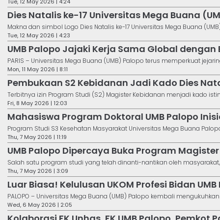
Tue, 12 May 2026 | 4:24
Dies Natalis ke-17 Universitas Mega Buana (U
Makna dan simbol Logo Dies Natalis ke-17 Universitas Mega Buana (UMB) Pa
Tue, 12 May 2026 | 4:23
UMB Palopo Jajaki Kerja Sama Global dengan
PARIS – Universitas Mega Buana (UMB) Palopo terus memperkuat jejaring
Mon, 11 May 2026 | 8:11
Pembukaan S2 Kebidanan Jadi Kado Dies Nata
Terbitnya izin Program Studi (S2) Magister Kebidanan menjadi kado istim
Fri, 8 May 2026 | 12:03
Mahasiswa Program Doktoral UMB Palopo Inis
Program Studi S3 Kesehatan Masyarakat Universitas Mega Buana Palopo
Thu, 7 May 2026 | 11:19
UMB Palopo Dipercaya Buka Program Magister K
Salah satu program studi yang telah dinanti-nantikan oleh masyarakat, 
Thu, 7 May 2026 | 3:09
Luar Biasa! Kelulusan UKOM Profesi Bidan UMB
PALOPO – Universitas Mega Buana (UMB) Palopo kembali mengukuhkan p
Wed, 6 May 2026 | 2:05
Kolaborasi FK Unhas, FK UMB Palopo, Pemkot Pal