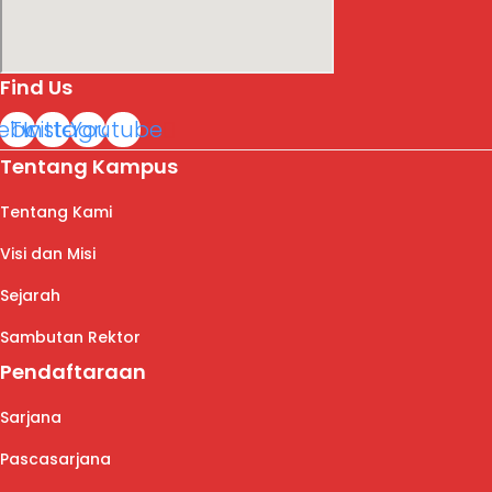
Find Us
ebook
Twitter
Instagram
Youtube
Tentang Kampus
Tentang Kami
Visi dan Misi
Sejarah
Sambutan Rektor
Pendaftaraan
Sarjana
Pascasarjana