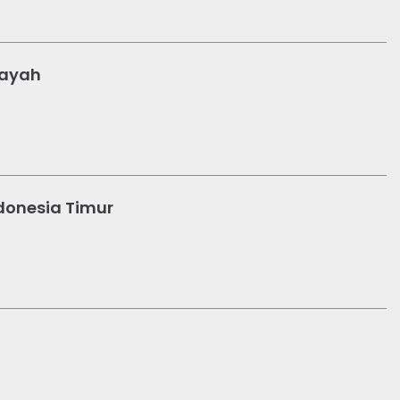
layah
ndonesia Timur