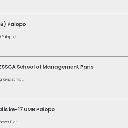
MB) Palopo
lopo 1. ...
 ESSCA School of Management Paris
 Kerjasama ...
lis ke-17 UMB Palopo
ewa Dies ...