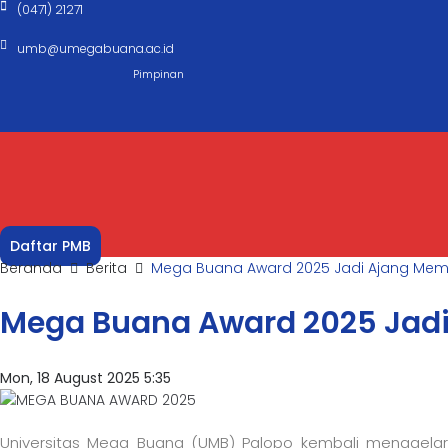
(0471) 21271
umb@umegabuana.ac.id
Pimpinan
Daftar PMB
Beranda
Berita
Mega Buana Award 2025 Jadi Ajang Mem
Mega Buana Award 2025 Jad
Mon, 18 August 2025 5:35
Universitas Mega Buana (UMB) Palopo kembali menggela