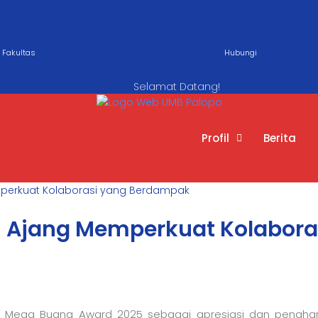
Fakultas
Hubungi
Selamat Datang!
Profil
Berita
perkuat Kolaborasi yang Berdampak
i Ajang Memperkuat Kolabor
r Mega Buana Award 2025 sebagai apresiasi dan penghar