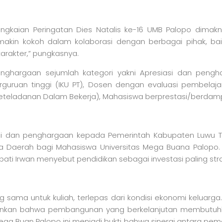
ngkaian Peringatan Dies Natalis ke-16 UMB Palopo dima
in kokoh dalam kolaborasi dengan berbagai pihak, baik it
arakter,” pungkasnya.
hargaan sejumlah kategori yakni Apresiasi dan pengha
rguruan tinggi (IKU PT), Dosen dengan evaluasi pembelaja
an Keteladanan Dalam Bekerja), Mahasiswa berprestasi/berda
si dan penghargaan kepada Pemerintah Kabupaten Luwu T
erah bagi Mahasiswa Universitas Mega Buana Palopo. Pen
upati Irwan menyebut pendidikan sebagai investasi paling st
g sama untuk kuliah, terlepas dari kondisi ekonomi keluar
nkan bahwa pembangunan yang berkelanjutan membutuhkan S
ga Buan Palopo ini menjadi bukti bahwa sinergi antara peme