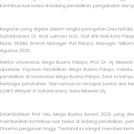
kontribusi luar biasa di bidang pendidikan, pengabdian dan
Kegiatan yang digelar dalam rangka peringatan Dies Natalis ke 
Sultanbatara, Dr. Andi Lukman, M.Si., Staf Ahli Wali Kota 
Munir, SP,MM, Branch Manager PLN Palopo, Manager Telkoms
Agustus 2025.
Rektor Universitas Mega Buana Palopo, Prof. Dr. Hj. Nilaw
apresiasi Yayasan Pendidikan Mega Buana Palopo melalui
pendidikan di Universitas Mega Buana Palopo. Saat ini kampu
berbagai perubahan “dan semua ini tercapai berkat dari k
LLDIKTI Wilayah IX Sultanbatara,” kata Nilawati Uly.
Ditambahkan Prof nila, Mega Buana Award 2025 yang dise
memberikan kontribusi luar biasa di bidang pendidikan, pe
Dharma perguruan tinggi. “Tentuhal ini sangat memberi ke