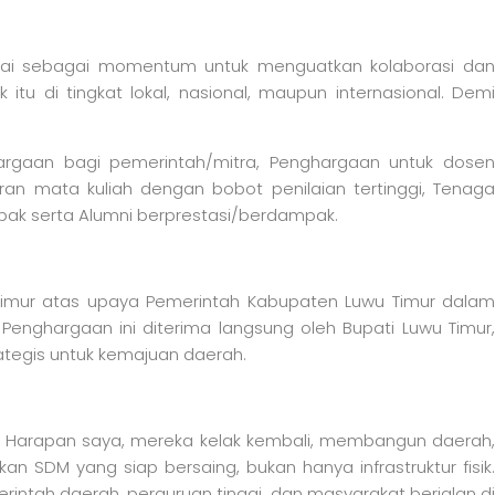
knai sebagai momentum untuk menguatkan kolaborasi dan
u di tingkat lokal, nasional, maupun internasional. Demi
rgaan bagi pemerintah/mitra, Penghargaan untuk dosen
ran mata kuliah dengan bobot penilaian tertinggi, Tenaga
mpak serta Alumni berprestasi/berdampak.
imur atas upaya Pemerintah Kabupaten Luwu Timur dalam
ghargaan ini diterima langsung oleh Bupati Luwu Timur,
rategis untuk kemajuan daerah.
ga. Harapan saya, mereka kelak kembali, membangun daerah,
DM yang siap bersaing, bukan hanya infrastruktur fisik.
rintah daerah, perguruan tinggi, dan masyarakat berjalan di