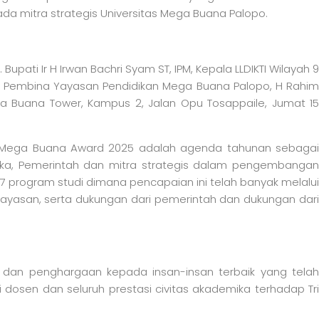
ada mitra strategis Universitas Mega Buana Palopo.
upati Ir H Irwan Bachri Syam ST, IPM, Kepala LLDIKTI Wilayah 9
lopo, Pembina Yayasan Pendidikan Mega Buana Palopo, H Rahim
ga Buana Tower, Kampus 2, Jalan Opu Tosappaile, Jumat 15
ikan, Mega Buana Award 2025 adalah agenda tahunan sebagai
ika, Pemerintah dan mitra strategis dalam pengembangan
17 program studi dimana pencapaian ini telah banyak melalui
yayasan, serta dukungan dari pemerintah dan dukungan dari
i dan penghargaan kepada insan-insan terbaik yang telah
 dosen dan seluruh prestasi civitas akademika terhadap Tri