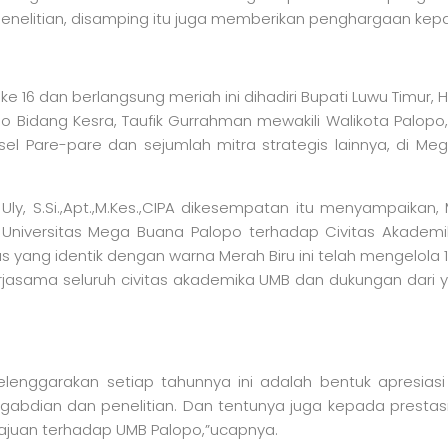
 penelitian, disamping itu juga memberikan penghargaan kep
16 dan berlangsung meriah ini dihadiri Bupati Luwu Timur, H. B
Palopo Bidang Kesra, Taufik Gurrahman mewakili Walikota Pa
el Pare-pare dan sejumlah mitra strategis lainnya, di Me
ati Uly, S.Si.,Apt.,M.Kes.,CIPA dikesempatan itu menyampa
 Universitas Mega Buana Palopo terhadap Civitas Akadem
s yang identik dengan warna Merah Biru ini telah mengelola 
erjasama seluruh civitas akademika UMB dan dukungan dari 
lenggarakan setiap tahunnya ini adalah bentuk apresias
ngabdian dan penelitian. Dan tentunya juga kepada prestasi
majuan terhadap UMB Palopo,”ucapnya.