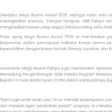
Diketahui Mega Buana Award 2025 sebagai salah satu ra
meningkatkan prestasi. “Dengan harapan, UMB Palopo semak
menghasilkan lulusan yang unggul, berdaya saing, serta berk
Pada ajang Mega Buana Award 2025 ini memberikan peng
berprestasi dalam pencapaian indikator kinerja utama pe
kependidikan dengan kinerja terbaik (Kinerja, Loyalitas, d
Universitas Mega Buana Palopo juga memberikan apresia
Mendukung Pengembangan SDM melalui Program Beasiswa Da
Bupati Ir H Irwan Bachri Syam ST IPM, dalam sambutannya, B
“Kami ingin anak-anak Luwu Timur memiliki kesempatan yan
dan menjadi agen perubahan positif,” ucapnya. Ia meneka
Menurutnya, penghargaan yang diberikan oleh Universitas Me