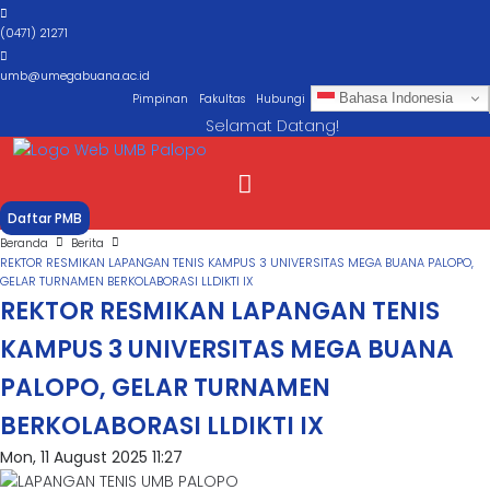
(0471) 21271
umb@umegabuana.ac.id
Bahasa Indonesia
Pimpinan
Fakultas
Hubungi
Selamat Datang!
Daftar PMB
Beranda
Berita
REKTOR RESMIKAN LAPANGAN TENIS KAMPUS 3 UNIVERSITAS MEGA BUANA PALOPO,
GELAR TURNAMEN BERKOLABORASI LLDIKTI IX
REKTOR RESMIKAN LAPANGAN TENIS
KAMPUS 3 UNIVERSITAS MEGA BUANA
PALOPO, GELAR TURNAMEN
BERKOLABORASI LLDIKTI IX
Mon, 11 August 2025 11:27