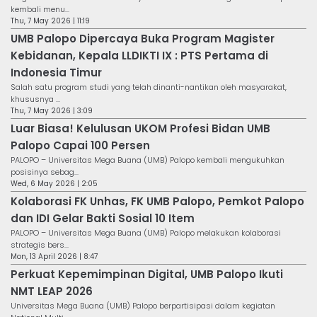
kembali menu...
Thu, 7 May 2026 | 11:19
UMB Palopo Dipercaya Buka Program Magister
Kebidanan, Kepala LLDIKTI IX : PTS Pertama di
Indonesia Timur
Salah satu program studi yang telah dinanti-nantikan oleh masyarakat,
khususnya ...
Thu, 7 May 2026 | 3:09
Luar Biasa! Kelulusan UKOM Profesi Bidan UMB
Palopo Capai 100 Persen
PALOPO – Universitas Mega Buana (UMB) Palopo kembali mengukuhkan
posisinya sebag...
Wed, 6 May 2026 | 2:05
Kolaborasi FK Unhas, FK UMB Palopo, Pemkot Palopo
dan IDI Gelar Bakti Sosial 10 Item
PALOPO – Universitas Mega Buana (UMB) Palopo melakukan kolaborasi
strategis bers...
Mon, 13 April 2026 | 8:47
Perkuat Kepemimpinan Digital, UMB Palopo Ikuti
NMT LEAP 2026
Universitas Mega Buana (UMB) Palopo berpartisipasi dalam kegiatan