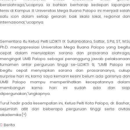
berolahraga,”ucapnya. Ia bahkan berharap kedepan lapangan
tenis di Kampus III Universitas Mega Buana Palopo ini menjadi salah
satu icon dalam setiap gelaran baik skala lokal, regional dan
internasional,”ucapnya.
Sementara itu Ketua Pelti LLDIKTI IX Sultanbatara, Sattar, S.Pd, ST, M.Si,
Ph.D. mengapresiasi Universitas Mega Buana Palopo yang begitu
cepat dalam menyiapkan sarana dan prasarana olahraga,
mengingat UMB Palopo sebagai penanggung jawab pelaksanaan
turnamen antar perguruan tinggi se-LLDIKTI 9, “UMB Palopo ini
begitu cepat menyiapkan sarana dan prasarananya, cukup
surprise hari ini, karna saya kemarin kesini belum ada garisnya dan
UMB Palopo mampu memperlihatkan kecepatannya dalam
membangun karna hari ini sudah ada dan siap
dipergunakan,”ungkapnya.
Turut hadir pada kesempatan ini, Ketua Pelti Kota Palopo, dr. Bashar,
sejumlah atlit dari beberapa perguruan tinggi serta civitas
akademika.(*)
Berita