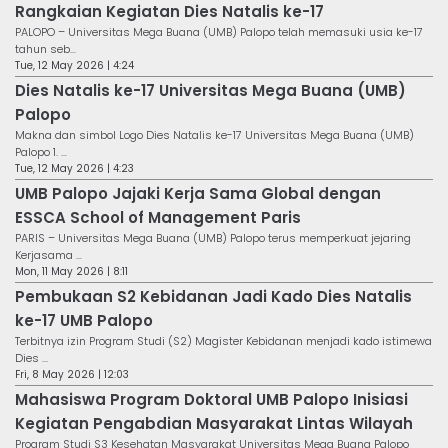
Rangkaian Kegiatan Dies Natalis ke-17
PALOPO – Universitas Mega Buana (UMB) Palopo telah memasuki usia ke-17
tahun seb...
Tue, 12 May 2026 | 4:24
Dies Natalis ke-17 Universitas Mega Buana (UMB)
Palopo
Makna dan simbol Logo Dies Natalis ke-17 Universitas Mega Buana (UMB)
Palopo 1. ...
Tue, 12 May 2026 | 4:23
UMB Palopo Jajaki Kerja Sama Global dengan
ESSCA School of Management Paris
PARIS – Universitas Mega Buana (UMB) Palopo terus memperkuat jejaring
Kerjasama ...
Mon, 11 May 2026 | 8:11
Pembukaan S2 Kebidanan Jadi Kado Dies Natalis
ke-17 UMB Palopo
Terbitnya izin Program Studi (S2) Magister Kebidanan menjadi kado istimewa
Dies ...
Fri, 8 May 2026 | 12:03
Mahasiswa Program Doktoral UMB Palopo Inisiasi
Kegiatan Pengabdian Masyarakat Lintas Wilayah
Program Studi S3 Kesehatan Masyarakat Universitas Mega Buana Palopo