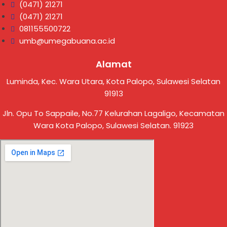
(0471) 21271
(0471) 21271
081155500722
umb@umegabuana.ac.id
Alamat
Luminda, Kec. Wara Utara, Kota Palopo, Sulawesi Selatan
91913
Jln. Opu To Sappaile, No.77 Kelurahan Lagaligo, Kecamatan
Wara Kota Palopo, Sulawesi Selatan. 91923