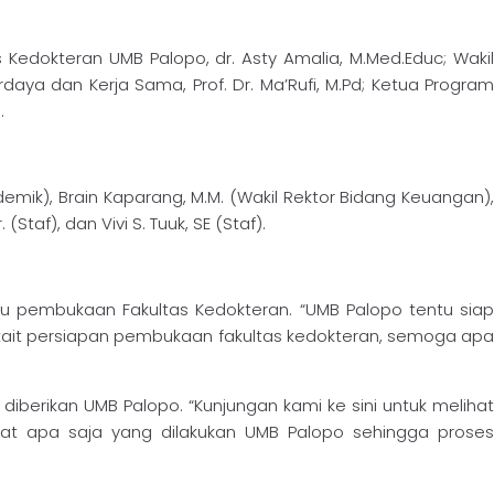
 Kedokteran UMB Palopo, dr. Asty Amalia, M.Med.Educ; Wakil
daya dan Kerja Sama, Prof. Dr. Ma’Rufi, M.Pd; Ketua Program
.
demik), Brain Kaparang, M.M. (Wakil Rektor Bidang Keuangan),
taf), dan Vivi S. Tuuk, SE (Staf).
ru pembukaan Fakultas Kedokteran. “UMB Palopo tentu siap
kait persiapan pembukaan fakultas kedokteran, semoga apa
diberikan UMB Palopo. “Kunjungan kami ke sini untuk melihat
hat apa saja yang dilakukan UMB Palopo sehingga proses