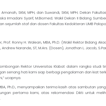
a Amanah, SKM, MPH, dan Suwandi, SKM, MPH; Dekan Fakultas
ka Irmadani Syarif, M.Biomed; Wakil Dekan II Bidang Sumber
; dan sejumlah staf dan dosen Fakultas Kedokteran UMB Palopo
 Prof. Ronny H. Walean, MBA, Ph.D. (Wakil Rektor Bidang Aka
rew Narande, ST, M.Ars. (Dosen), Jonathan L. Jacob, S.Par. (S
ombongan Rektor Universitas Klabat dalam rangka studi ti
an senang hati kami siap berbagi pengalaman dan kiat ter
ni,” ucapnya.
, MBA, Ph.D., menyampaikan terima kasih atas sambutan yang 
jungan pertama kami, atas rekomendasi Dikti untuk meli
.