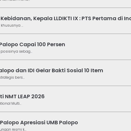
ebidanan, Kepala LLDIKTI IX : PTS Pertama di I
khususnya ...
 Palopo Capai 100 Persen
osisinya sebag...
opo dan IDI Gelar Bakti Sosial 10 Item
ategis bers...
ti NMT LEAP 2026
nal Multi...
Palopo Apresiasi UMB Palopo
ngan resmi k...