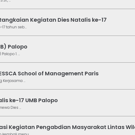
i., ...
angkaian Kegiatan Dies Natalis ke-17
17 tahun seb...
MB) Palopo
lopo 1. ...
 ESSCA School of Management Paris
 Kerjasama ...
lis ke-17 UMB Palopo
ewa Dies ...
iasi Kegiatan Pengabdian Masyarakat Lintas Wi
 kembali menu...