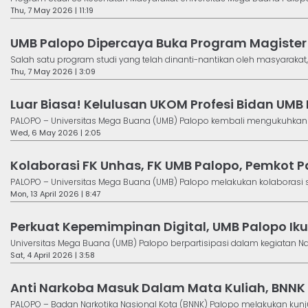
Thu, 7 May 2026 | 11:19
UMB Palopo Dipercaya Buka Program Magister K
Salah satu program studi yang telah dinanti-nantikan oleh masyarakat, 
Thu, 7 May 2026 | 3:09
Luar Biasa! Kelulusan UKOM Profesi Bidan UMB
PALOPO – Universitas Mega Buana (UMB) Palopo kembali mengukuhkan p
Wed, 6 May 2026 | 2:05
Kolaborasi FK Unhas, FK UMB Palopo, Pemkot Pal
PALOPO – Universitas Mega Buana (UMB) Palopo melakukan kolaborasi str
Mon, 13 April 2026 | 8:47
Perkuat Kepemimpinan Digital, UMB Palopo Iku
Universitas Mega Buana (UMB) Palopo berpartisipasi dalam kegiatan Natio
Sat, 4 April 2026 | 3:58
Anti Narkoba Masuk Dalam Mata Kuliah, BNNK 
PALOPO – Badan Narkotika Nasional Kota (BNNK) Palopo melakukan kunju