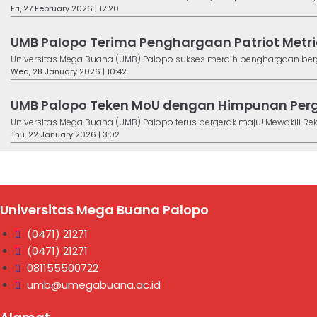
Fri, 27 February 2026 | 12:20
UMB Palopo Terima Penghargaan Patriot Metri
Universitas Mega Buana (UMB) Palopo sukses meraih penghargaan bergen
Wed, 28 January 2026 | 10:42
UMB Palopo Teken MoU dengan Himpunan Perg
Universitas Mega Buana (UMB) Palopo terus bergerak maju! Mewakili Rektor
Thu, 22 January 2026 | 3:02
Universitas Mega Buana Palopo
(0471) 21271
(0471) 21271
081155500722
umb@umegabuana.ac.id