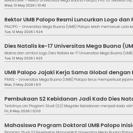
MAKASSAR – Rektor Universitas Mega Buana Palopo, Prof. Dr. Nilawati Uly, S.S
Wed, 13 May 2026 | 10:40
Rektor UMB Palopo Resmi Luncurkan Logo dan R
PALOPO – Universitas Mega Buana (UMB) Palopo telah memasuki usia ke-
Tue, 12 May 2026 | 4:24
Dies Natalis ke-17 Universitas Mega Buana (U
Makna dan simbol Logo Dies Natalis ke-17 Universitas Mega Buana (UMB) Pa
Tue, 12 May 2026 | 4:23
UMB Palopo Jajaki Kerja Sama Global dengan
PARIS – Universitas Mega Buana (UMB) Palopo terus memperkuat jejaring
Mon, 11 May 2026 | 8:11
Pembukaan S2 Kebidanan Jadi Kado Dies Nata
Terbitnya izin Program Studi (S2) Magister Kebidanan menjadi kado istim
Fri, 8 May 2026 | 12:03
Mahasiswa Program Doktoral UMB Palopo Inis
Program Studi S3 Kesehatan Masyarakat Universitas Mega Buana Palopo