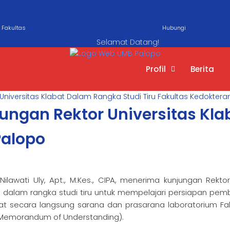
Fakultas
Hubungi
Selamat Datang!
Profil
Berita
r Universitas Klabat Dalam Rangka Studi Tiru Fakultas Kedokter
njungan Rektor Universitas Kl
Palopo
Nilawati Uly, Apt., M.Kes., CIPA, menerima kunjungan Rekto
i dalam rangka studi tiru untuk mempelajari persiapan pem
at secara langsung sarana dan prasarana laboratorium Fak
(Memorandum of Understanding).