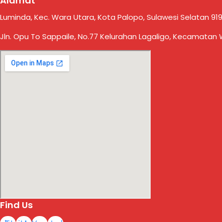
Alamat
Luminda, Kec. Wara Utara, Kota Palopo, Sulawesi Selatan 919
Jln. Opu To Sappaile, No.77 Kelurahan Lagaligo, Kecamatan 
Find Us