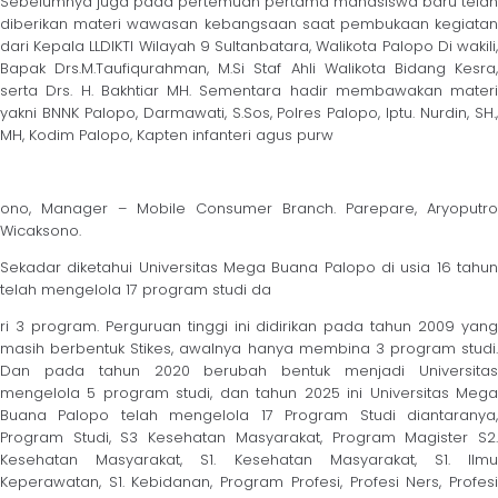
Sebelumnya juga pada pertemuan pertama mahasiswa baru telah
diberikan materi wawasan kebangsaan saat pembukaan kegiatan
dari Kepala LLDIKTI Wilayah 9 Sultanbatara, Walikota Palopo Di wakili,
Bapak Drs.M.Taufiqurahman, M.Si Staf Ahli Walikota Bidang Kesra,
serta Drs. H. Bakhtiar MH. Sementara hadir membawakan materi
yakni BNNK Palopo, Darmawati, S.Sos, Polres Palopo, Iptu. Nurdin, SH.,
MH, Kodim Palopo, Kapten infanteri agus purw
ono, Manager – Mobile Consumer Branch. Parepare, Aryoputro
Wicaksono.
Sekadar diketahui Universitas Mega Buana Palopo di usia 16 tahun
telah mengelola 17 program studi da
ri 3 program. Perguruan tinggi ini didirikan pada tahun 2009 yang
masih berbentuk Stikes, awalnya hanya membina 3 program studi.
Dan pada tahun 2020 berubah bentuk menjadi Universitas
mengelola 5 program studi, dan tahun 2025 ini Universitas Mega
Buana Palopo telah mengelola 17 Program Studi diantaranya,
Program Studi, S3 Kesehatan Masyarakat, Program Magister S2.
Kesehatan Masyarakat, S1. Kesehatan Masyarakat, S1. Ilmu
Keperawatan, S1. Kebidanan, Program Profesi, Profesi Ners, Profesi