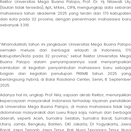
Rektor Universitas Mega Buana Palopo, Prof. Dr. Hj. Nilawati Uly,
(tautan tidak tersedia), Apt., M.Kes., CIPA, mengungkap data sebaran
mahasiswa tahun akademik 2025 yang terdiri dari 170 kabupaten
dan kota pada 32 provinsi, dengan penerimaan mahasiswa baru
sebanyak 3.316.
“Alhamdulillah, tahun ini jangkauan Universitas Mega Buana Palopo
semakin meluas dari berbagai wilayah di Indonesia, 170
kabupaten/kota pada 32 provinsi,” sebut Rektor Universitas Mega
Buana Palopo dalam penyampaiannya saat menyampaikan
sambutan di kegiatan penyambutan mahasiswa baru sebagai
bagian dari kegiatan penutupan PKKMB tahun 2025 yang
berlangsung hybrid, di Balai Rasdiana Center, Senin, 8 September
2025.
Adanya hal ini, ungkap Prof. Nila, sapaan akrab Rektor, menunjukkan
kepercayaan masyarakat Indonesia terhadap layanan pendidikan
di Universitas Mega Buana Palopo, di mana mahasiswa tidak lagi
didominasi masyarakat dari Luwu Raya saja, namun dari berbagai
daerah, seperti Aceh, Sumatra Selatan, Sumatra Barat, Sumatra
Utara, Jambi, Bengkulu, Banten, DKI Jakarta, DI Yogyakarta, Jawa
Barat, Jawa Tengah, Jawa Timur, Bali, Nusa Tenggara Timur, Nusa