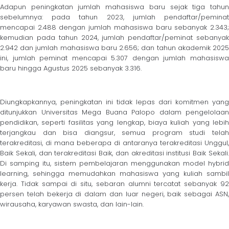
Adapun peningkatan jumlah mahasiswa baru sejak tiga tahun
sebelumnya: pada tahun 2023, jumlah pendaftar/peminat
mencapai 2.488 dengan jumlah mahasiswa baru sebanyak 2.343;
kemudian pada tahun 2024, jumlah pendaftar/peminat sebanyak
2.942 dan jumlah mahasiswa baru 2.656; dan tahun akademik 2025
ini, jumlah peminat mencapai 5.307 dengan jumlah mahasiswa
baru hingga Agustus 2025 sebanyak 3.316.
Diungkapkannya, peningkatan ini tidak lepas dari komitmen yang
ditunjukkan Universitas Mega Buana Palopo dalam pengelolaan
pendidikan, seperti fasilitas yang lengkap, biaya kuliah yang lebih
terjangkau dan bisa diangsur, semua program studi telah
terakreditasi, di mana beberapa di antaranya terakreditasi Unggul,
Baik Sekali, dan terakreditasi Baik, dan akreditasi institusi Baik Sekali.
Di samping itu, sistem pembelajaran menggunakan model hybrid
learning, sehingga memudahkan mahasiswa yang kuliah sambil
kerja. Tidak sampai di situ, sebaran alumni tercatat sebanyak 92
persen telah bekerja di dalam dan luar negeri, baik sebagai ASN,
wirausaha, karyawan swasta, dan lain-lain.